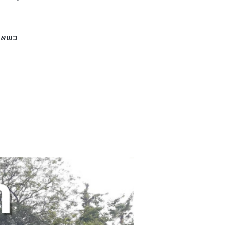
כשאתם